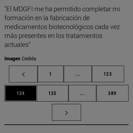
"El MDGFI me ha permitido completar mi
formación en la fabricación de
medicamentos biotecnológicos cada vez
más presentes en los tratamientos
actuales"
Imagen
Cedida
Página
Páginas intermedias Us
Página
1
...
123
Página
Página
Páginas intermedias 
Página
124
125
...
389