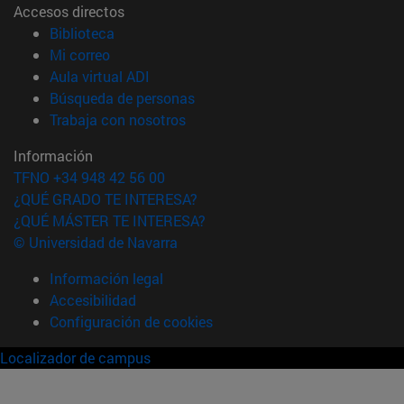
Accesos directos
(abre en nueva ventana)
Biblioteca
(abre en nueva ventana)
Mi correo
(abre en nueva ventana)
Aula virtual ADI
(abre en nueva ventana)
Búsqueda de personas
(abre en nueva ventana)
Trabaja con nosotros
Información
TFNO +34 948 42 56 00
¿QUÉ GRADO TE INTERESA?
¿QUÉ MÁSTER TE INTERESA?
© Universidad de Navarra
Información legal
Accesibilidad
Configuración de cookies
Localizador de campus