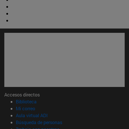
Accesos directos
(abre en nueva ventana)
Biblioteca
(abre en nueva ventana)
Mi correo
(abre en nueva ventana)
Aula virtual ADI
(abre en nueva ventana)
Búsqueda de personas
(abre en nueva ventana)