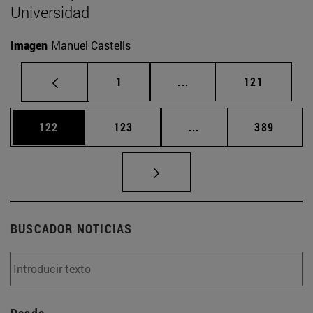
Universidad
Imagen
Manuel Castells
Página
Páginas intermedias Us
Página
1
...
121
Página
Página
Páginas intermedias 
Página
122
123
...
389
BUSCADOR NOTICIAS
Desde