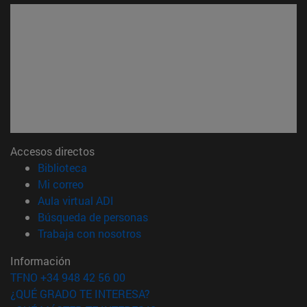
Accesos directos
(abre en nueva ventana)
Biblioteca
(abre en nueva ventana)
Mi correo
(abre en nueva ventana)
Aula virtual ADI
(abre en nueva ventana)
Búsqueda de personas
(abre en nueva ventana)
Trabaja con nosotros
Información
TFNO +34 948 42 56 00
¿QUÉ GRADO TE INTERESA?