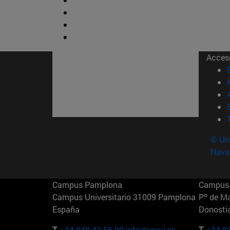
Acces
© Uni
Nava
Campus Pamplona
Campus 
Campus Universitario 31009 Pamplona
Pº de M
España
Donosti
T.
+34 948 42 56 00
info@unav.es
T.
+34 9