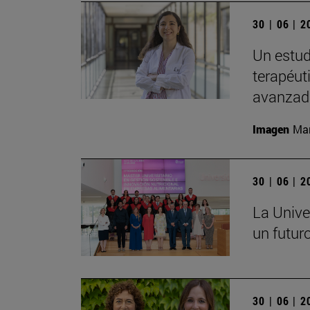
30 | 06 | 
Un estud
terapéut
avanzad
Imagen
Man
30 | 06 | 
La Unive
un futuro
30 | 06 | 