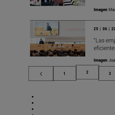
Imagen
Man
29 | 06 | 
“Las emp
eficient
Imagen
Jua
Página
2
Página
Pá
1
3