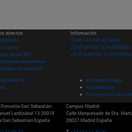
os directos
Información
(abre en nueva ventana)
Biblioteca
TFNO +34 948 42 56 00
(abre en nueva ventana)
Mi correo
¿QUÉ GRADO TE INTERESA?
(abre en nueva ventana)
Aula virtual ADI
¿QUÉ MÁSTER TE INTERESA
(abre en nueva ventana)
Búsqueda de personas
(abre en nueva ventana)
Trabaja con nosotros
versidad de
Información legal
rra
Accesibilidad
Configuración de coo
Donostia-San Sebastián
Campus Madrid
anuel Lardizabal 13 20018
Calle Marquesado de Sta. Marta
a-San Sebastián España
28027 Madrid España
43 21 98 77
T.
+34 914 51 43 41