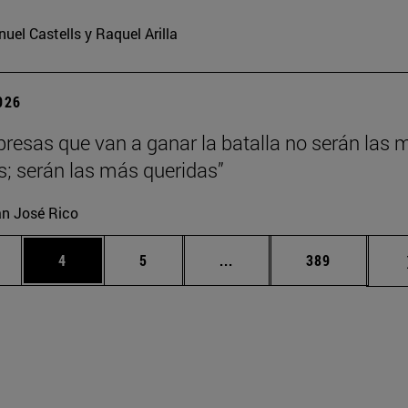
uel Castells y Raquel Arilla
2026
resas que van a ganar la batalla no serán las 
es; serán las más queridas”
n José Rico
gina
Página
Página
Páginas intermedias Use 
Página
4
5
...
389