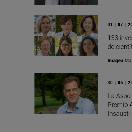
01 | 07 | 
133 inve
de cient
Imagen
Man
30 | 06 | 
La Asoci
Premio 
Insausti