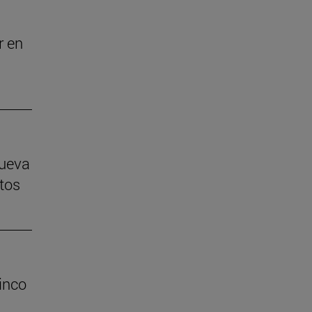
r en
nueva
tos
inco