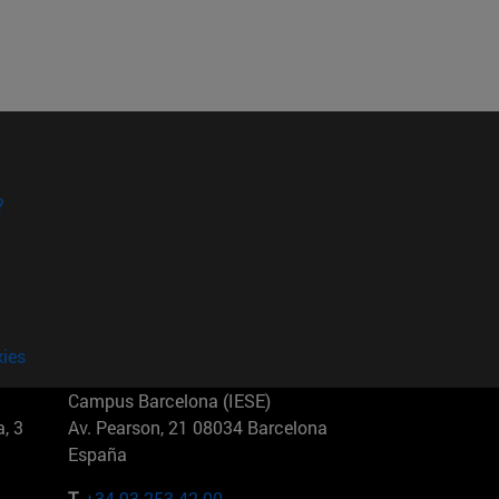
?
kies
Campus Barcelona (IESE)
, 3
Av. Pearson, 21 08034 Barcelona
España
T.
+34 93 253 42 00