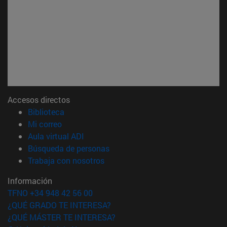
Accesos directos
(abre en nueva ventana)
Biblioteca
(abre en nueva ventana)
Mi correo
(abre en nueva ventana)
Aula virtual ADI
(abre en nueva ventana)
Búsqueda de personas
(abre en nueva ventana)
Trabaja con nosotros
Información
TFNO +34 948 42 56 00
¿QUÉ GRADO TE INTERESA?
¿QUÉ MÁSTER TE INTERESA?