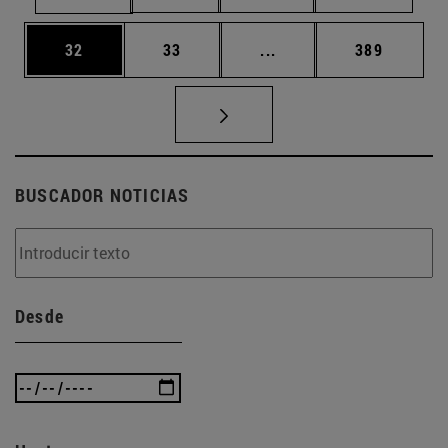
Página
Página
Páginas intermedias U
Página
32
33
...
389
BUSCADOR NOTICIAS
Desde