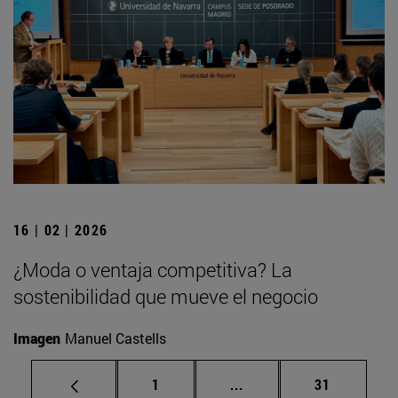
16 | 02 | 2026
¿Moda o ventaja competitiva? La
sostenibilidad que mueve el negocio
Imagen
Manuel Castells
Página
Páginas intermedias Us
Página
1
...
31