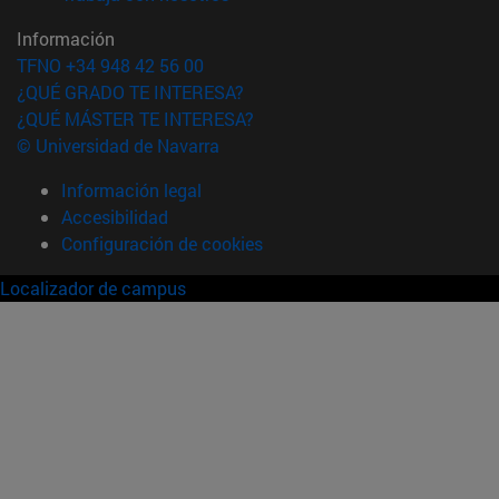
Información
TFNO +34 948 42 56 00
¿QUÉ GRADO TE INTERESA?
¿QUÉ MÁSTER TE INTERESA?
© Universidad de Navarra
Información legal
Accesibilidad
Configuración de cookies
Localizador de campus