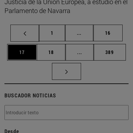
Justicia de la Unión Europea, a estudio en el
Parlamento de Navarra
Página
Páginas intermedias Us
Página
1
...
16
Página
Página
Páginas intermedias U
Página
17
18
...
389
BUSCADOR NOTICIAS
Desde