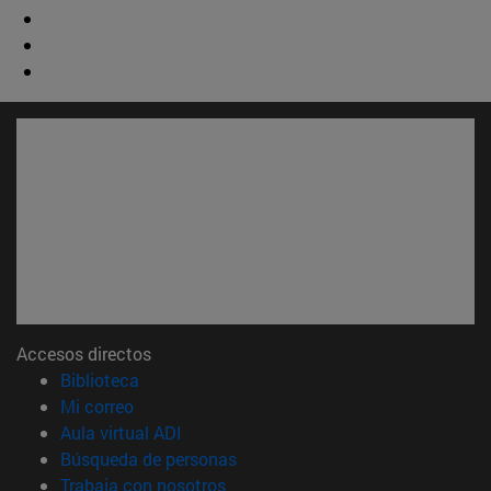
Accesos directos
(abre en nueva ventana)
Biblioteca
(abre en nueva ventana)
Mi correo
(abre en nueva ventana)
Aula virtual ADI
(abre en nueva ventana)
Búsqueda de personas
(abre en nueva ventana)
Trabaja con nosotros