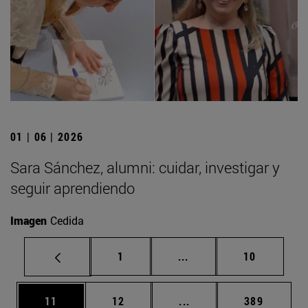
01 | 06 | 2026
Sara Sánchez, alumni: cuidar, investigar y
seguir aprendiendo
Imagen
Cedida
Página
Páginas intermedias Us
Página
1
...
10
Página
Página
Páginas intermedias U
Página
11
12
...
389