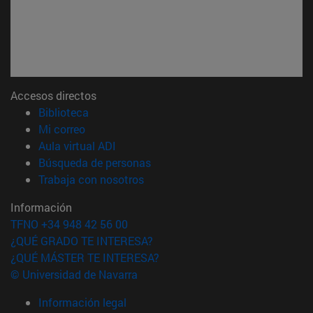
Accesos directos
(abre en nueva ventana)
Biblioteca
(abre en nueva ventana)
Mi correo
(abre en nueva ventana)
Aula virtual ADI
(abre en nueva ventana)
Búsqueda de personas
(abre en nueva ventana)
Trabaja con nosotros
Información
TFNO +34 948 42 56 00
¿QUÉ GRADO TE INTERESA?
¿QUÉ MÁSTER TE INTERESA?
© Universidad de Navarra
Información legal