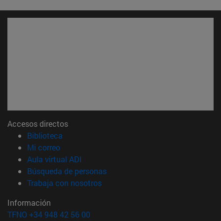
Accesos directos
(abre en nueva ventana)
Biblioteca
(abre en nueva ventana)
Mi correo
(abre en nueva ventana)
Aula virtual ADI
(abre en nueva ventana)
Búsqueda de personas
(abre en nueva ventana)
Trabaja con nosotros
Información
TFNO +34 948 42 56 00