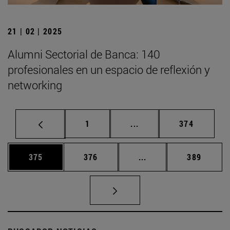
21 | 02 | 2025
Alumni Sectorial de Banca: 140
profesionales en un espacio de reflexión y
networking
Página
Páginas intermedias Us
Página
1
...
374
Página
Página
Páginas intermedias 
Página
375
376
...
389