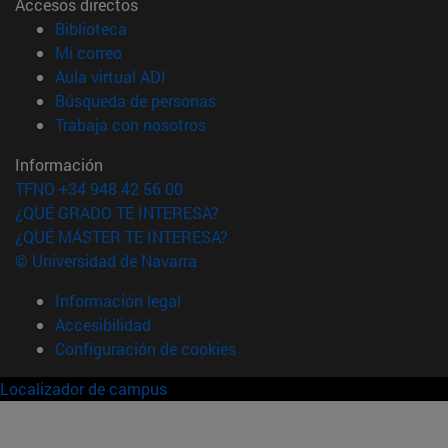
Accesos directos
(abre en nueva ventana)
Biblioteca
(abre en nueva ventana)
Mi correo
(abre en nueva ventana)
Aula virtual ADI
(abre en nueva ventana)
Búsqueda de personas
(abre en nueva ventana)
Trabaja con nosotros
Información
TFNO +34 948 42 56 00
¿QUÉ GRADO TE INTERESA?
¿QUÉ MÁSTER TE INTERESA?
© Universidad de Navarra
Información legal
Accesibilidad
Configuración de cookies
Localizador de campus