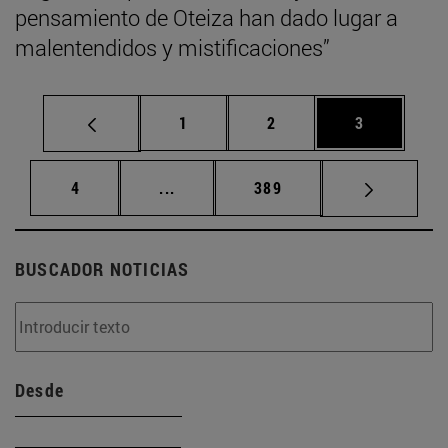
pensamiento de Oteiza han dado lugar a
malentendidos y mistificaciones”
Página
Página
Página
1
2
3
Página
Páginas intermedias Use TAB para d
Página
4
...
389
BUSCADOR NOTICIAS
Desde