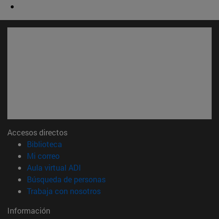
Accesos directos
(abre en nueva ventana)
Biblioteca
(abre en nueva ventana)
Mi correo
(abre en nueva ventana)
Aula virtual ADI
(abre en nueva ventana)
Búsqueda de personas
(abre en nueva ventana)
Trabaja con nosotros
Información