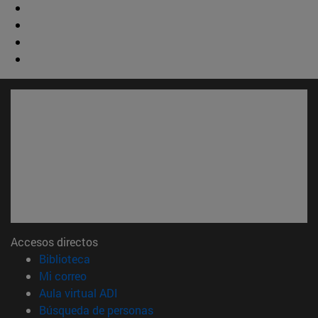
Accesos directos
(abre en nueva ventana)
Biblioteca
(abre en nueva ventana)
Mi correo
(abre en nueva ventana)
Aula virtual ADI
(abre en nueva ventana)
Búsqueda de personas