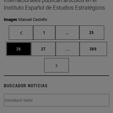
Instituto Español de Estudios Estratégicos
Imagen
Manuel Castells
Página
Páginas intermedias Us
Página
1
...
25
Página
Página
Páginas intermedias U
Página
26
27
...
389
BUSCADOR NOTICIAS