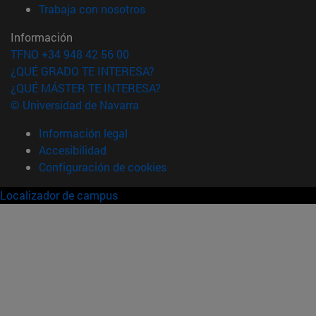
(abre en nueva ventana)
Trabaja con nosotros
Información
TFNO +34 948 42 56 00
¿QUÉ GRADO TE INTERESA?
¿QUÉ MÁSTER TE INTERESA?
© Universidad de Navarra
Información legal
Accesibilidad
Configuración de cookies
Localizador de campus