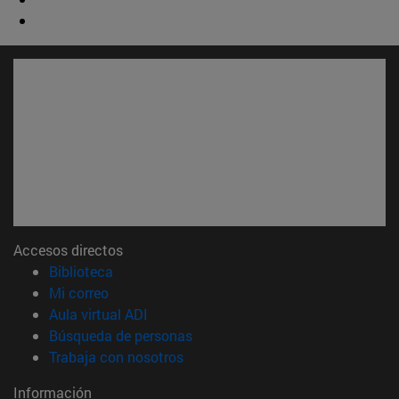
Accesos directos
(abre en nueva ventana)
Biblioteca
(abre en nueva ventana)
Mi correo
(abre en nueva ventana)
Aula virtual ADI
(abre en nueva ventana)
Búsqueda de personas
(abre en nueva ventana)
Trabaja con nosotros
Información