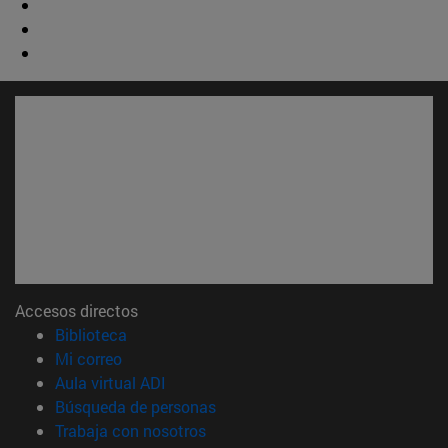
Accesos directos
(abre en nueva ventana)
Biblioteca
(abre en nueva ventana)
Mi correo
(abre en nueva ventana)
Aula virtual ADI
(abre en nueva ventana)
Búsqueda de personas
(abre en nueva ventana)
Trabaja con nosotros