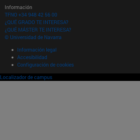
Información
TFNO +34 948 42 56 00
¿QUÉ GRADO TE INTERESA?
¿QUÉ MÁSTER TE INTERESA?
© Universidad de Navarra
Información legal
Accesibilidad
Configuración de cookies
Localizador de campus