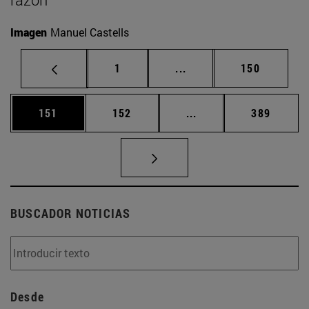
Imagen
Manuel Castells
Página
Páginas intermedias Us
Página
1
...
150
Página
Página
Páginas intermedias 
Página
151
152
...
389
BUSCADOR NOTICIAS
Desde