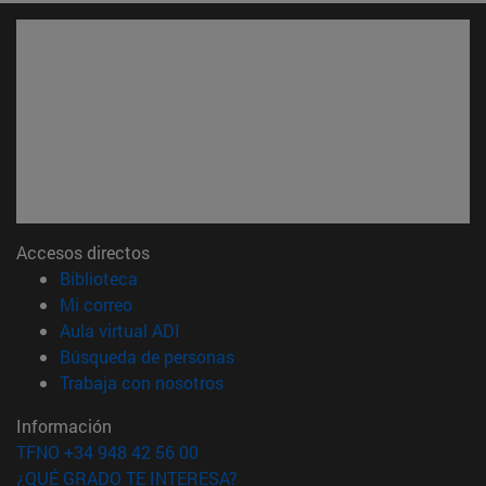
Accesos directos
(abre en nueva ventana)
Biblioteca
(abre en nueva ventana)
Mi correo
(abre en nueva ventana)
Aula virtual ADI
(abre en nueva ventana)
Búsqueda de personas
(abre en nueva ventana)
Trabaja con nosotros
Información
TFNO +34 948 42 56 00
¿QUÉ GRADO TE INTERESA?