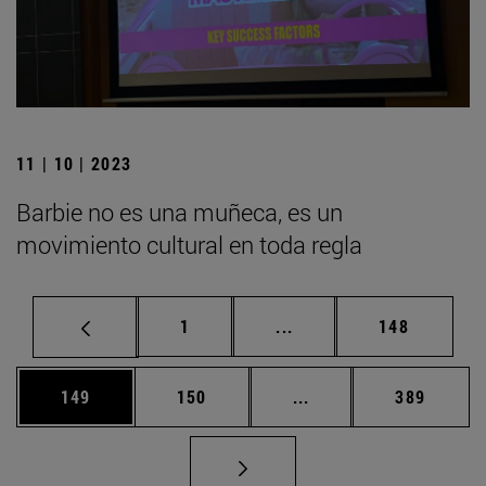
11 | 10 | 2023
Barbie no es una muñeca, es un
movimiento cultural en toda regla
Página
Páginas intermedias Us
Página
1
...
148
Página
Página
Páginas intermedias 
Página
149
150
...
389