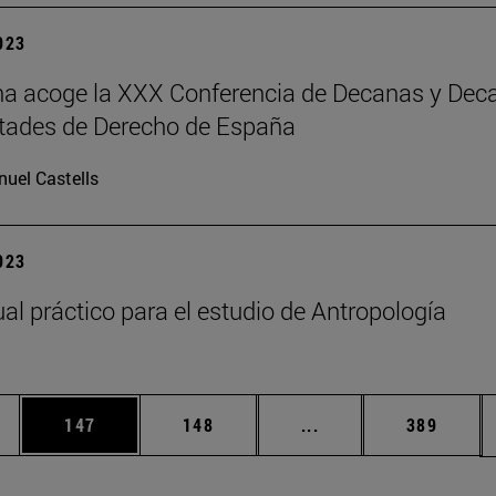
2023
a acoge la XXX Conferencia de Decanas y Dec
tades de Derecho de España
uel Castells
2023
l práctico para el estudio de Antropología
ias Use TAB para desplazarse.
a
Página
Página
Páginas intermedias 
Página
147
148
...
389