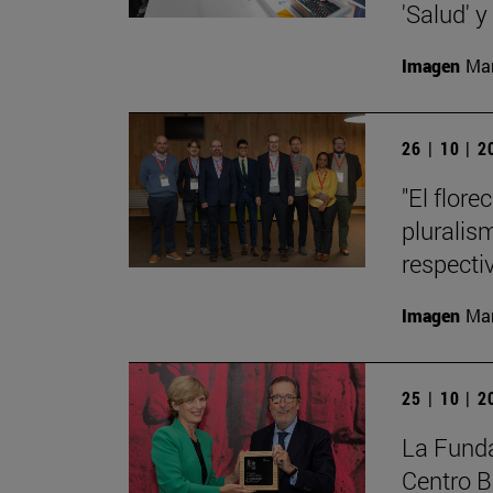
'Salud' 
Imagen
Man
26 | 10 | 
"El flor
plurali
respecti
Imagen
Man
25 | 10 | 
La Funda
Centro B