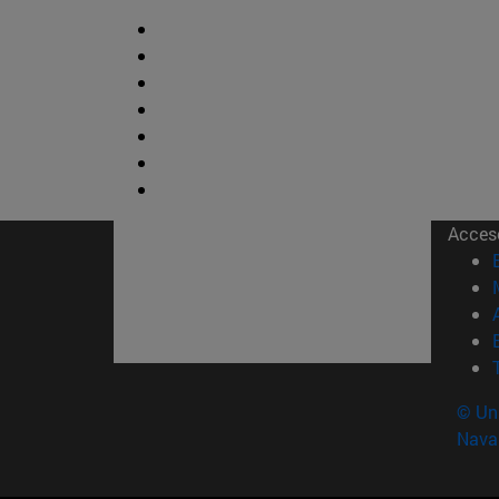
Acces
© Uni
Nava