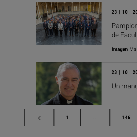
23 | 10 | 
Pamplon
de Facul
Imagen
Man
23 | 10 | 
Un manua
Página
Páginas intermed
Págin
1
...
146