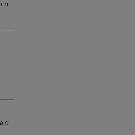
ion
a el