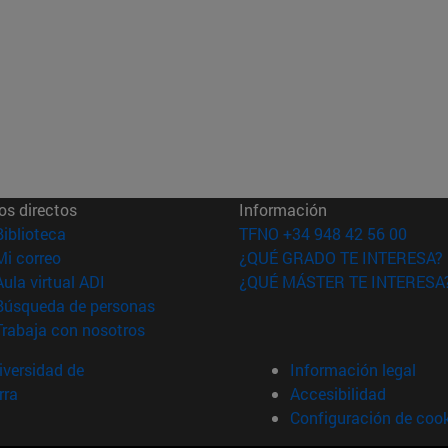
os directos
Información
(abre en nueva ventana)
Biblioteca
TFNO +34 948 42 56 00
(abre en nueva ventana)
Mi correo
¿QUÉ GRADO TE INTERESA?
(abre en nueva ventana)
Aula virtual ADI
¿QUÉ MÁSTER TE INTERESA
(abre en nueva ventana)
Búsqueda de personas
(abre en nueva ventana)
Trabaja con nosotros
versidad de
Información legal
rra
Accesibilidad
Configuración de coo