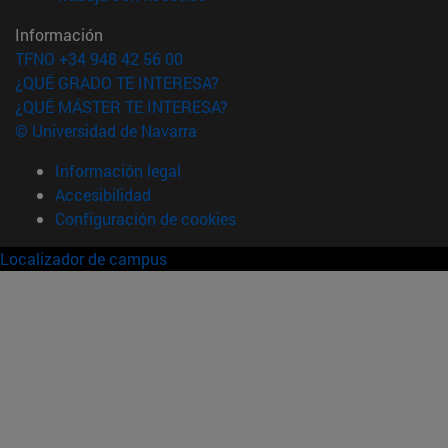
Información
TFNO +34 948 42 56 00
¿QUÉ GRADO TE INTERESA?
¿QUÉ MÁSTER TE INTERESA?
© Universidad de Navarra
Información legal
Accesibilidad
Configuración de cookies
Localizador de campus