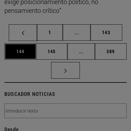
exige posicionamiento político, no
pensamiento crítico”
Página
Páginas intermedias Us
Página
1
...
143
Página
Página
Páginas intermedias 
Página
144
145
...
389
BUSCADOR NOTICIAS
Desde