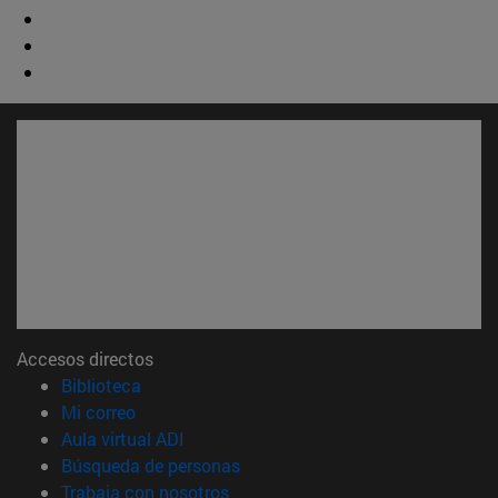
Accesos directos
(abre en nueva ventana)
Biblioteca
(abre en nueva ventana)
Mi correo
(abre en nueva ventana)
Aula virtual ADI
(abre en nueva ventana)
Búsqueda de personas
(abre en nueva ventana)
Trabaja con nosotros