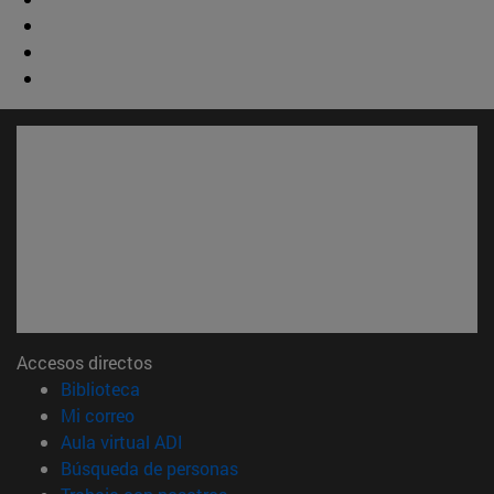
Accesos directos
(abre en nueva ventana)
Biblioteca
(abre en nueva ventana)
Mi correo
(abre en nueva ventana)
Aula virtual ADI
(abre en nueva ventana)
Búsqueda de personas
(abre en nueva ventana)