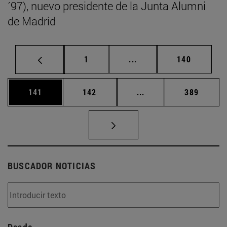
´97), nuevo presidente de la Junta Alumni
de Madrid
Página
Páginas intermedias Us
Página
1
...
140
Página
Página
Páginas intermedias 
Página
141
142
...
389
BUSCADOR NOTICIAS
Desde