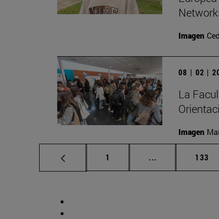
Network
Imagen
Ced
08 | 02 | 
La Facul
Orientac
Imagen
Man
Página
Páginas intermed
Págin
1
...
133