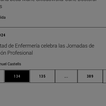
s
ida
2024
tad de Enfermería celebra las Jornadas de
ión Profesional
uel Castells
ias Use TAB para desplazarse.
a
Página
Página
Páginas intermedias 
Página
134
135
...
389