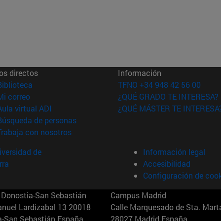
os directos
Información
(abre en nueva ventana)
Biblioteca
TFNO +34 948 42 56 00
(abre en nueva ventana)
Mi correo
¿QUÉ GRADO TE INTERESA?
(abre en nueva ventana)
Aula virtual ADI
¿QUÉ MÁSTER TE INTERESA
(abre en nueva ventana)
Búsqueda de personas
(abre en nueva ventana)
Trabaja con nosotros
versidad de
Información legal
rra
Accesibilidad
Configuración de coo
Donostia-San Sebastián
Campus Madrid
anuel Lardizabal 13 20018
Calle Marquesado de Sta. Marta
a-San Sebastián España
28027 Madrid España