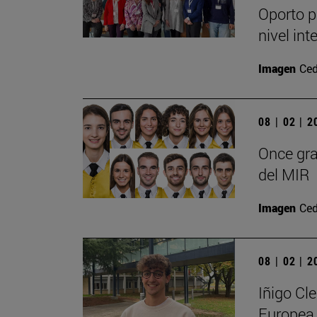
Oporto p
nivel int
Imagen
Ced
08 | 02 | 
Once gra
del MIR
Imagen
Ced
08 | 02 | 
Iñigo Cl
Europea 