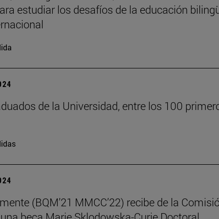
ara estudiar los desafíos de la educación biling
ernacional
ida
2024
duados de la Universidad, entre los 100 primer
idas
2024
emente (BQM’21 MMCC’22) recibe de la Comisi
una beca Marie Sklodowska-Curie Doctoral