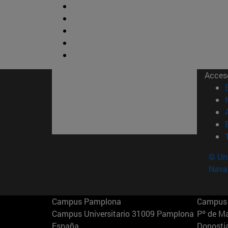
Acces
© Uni
Nava
Campus Pamplona
Campus 
Campus Universitario 31009 Pamplona
Pº de M
España
Donosti