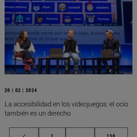
20 | 02 | 2024
La accesibilidad en los videojuegos: el ocio
también es un derecho
Página
Páginas intermedias Us
Página
1
...
130