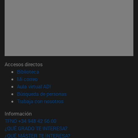
Accesos directos
(abre en nueva ventana)
Biblioteca
(abre en nueva ventana)
Mi correo
(abre en nueva ventana)
Aula virtual ADI
(abre en nueva ventana)
Búsqueda de personas
(abre en nueva ventana)
Trabaja con nosotros
Información
TFNO +34 948 42 56 00
¿QUÉ GRADO TE INTERESA?
¿QUÉ MÁSTER TE INTERESA?