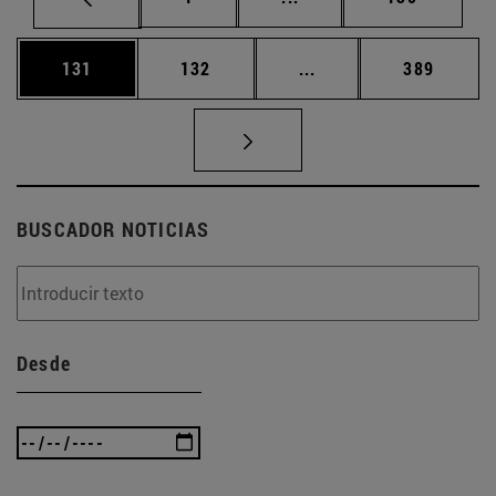
Página
Página
Páginas intermedias 
Página
131
132
...
389
BUSCADOR NOTICIAS
Desde