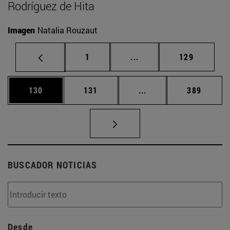
Rodríguez de Hita
Imagen
Natalia Rouzaut
Página
Páginas intermedias Us
Página
1
...
129
Página
Página
Páginas intermedias 
Página
130
131
...
389
BUSCADOR NOTICIAS
Desde