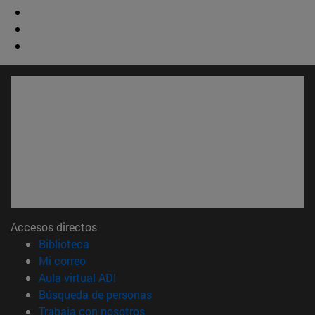
Accesos directos
(abre en nueva ventana)
Biblioteca
(abre en nueva ventana)
Mi correo
(abre en nueva ventana)
Aula virtual ADI
(abre en nueva ventana)
Búsqueda de personas
(abre en nueva ventana)
Trabaja con nosotros