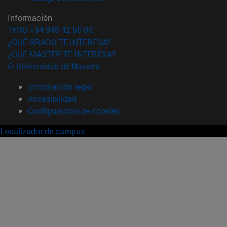
Información
TFNO +34 948 42 56 00
¿QUÉ GRADO TE INTERESA?
¿QUÉ MÁSTER TE INTERESA?
© Universidad de Navarra
Información legal
Accesibilidad
Configuración de cookies
Localizador de campus