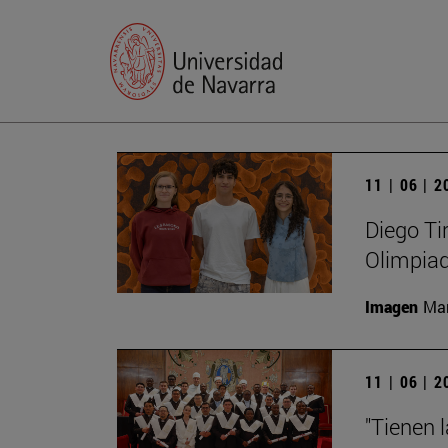
11 | 06 | 
Diego Ti
Olimpiad
Imagen
Man
11 | 06 | 
"Tienen 