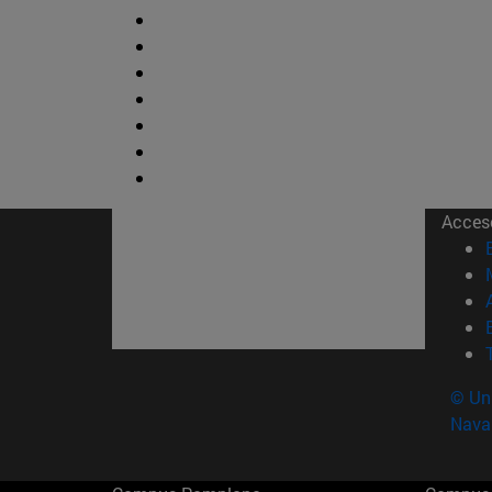
Acces
© Uni
Nava