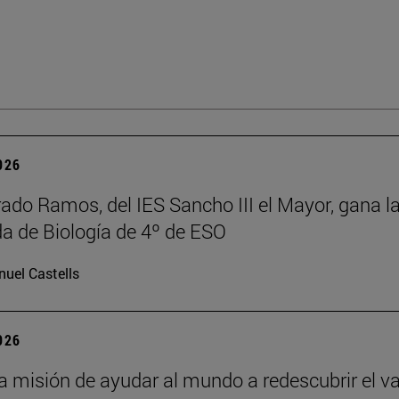
2026
rado Ramos, del IES Sancho III el Mayor, gana l
a de Biología de 4º de ESO
uel Castells
2026
la misión de ayudar al mundo a redescubrir el va