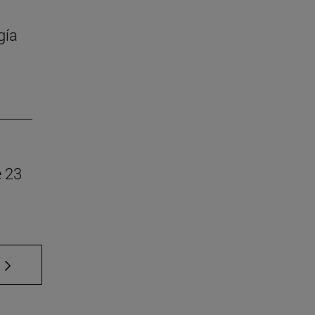
gía
e 23
 TAB para desplazarse.