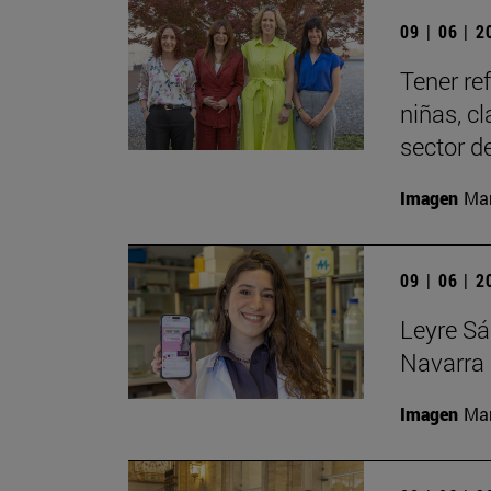
09 | 06 | 
Tener re
niñas, c
sector de
Imagen
Man
09 | 06 | 
Leyre Sá
Navarra 
Imagen
Man