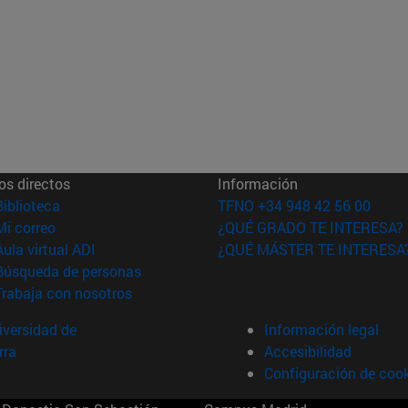
os directos
Información
(abre en nueva ventana)
Biblioteca
TFNO +34 948 42 56 00
(abre en nueva ventana)
Mi correo
¿QUÉ GRADO TE INTERESA?
(abre en nueva ventana)
Aula virtual ADI
¿QUÉ MÁSTER TE INTERESA
(abre en nueva ventana)
Búsqueda de personas
(abre en nueva ventana)
Trabaja con nosotros
versidad de
Información legal
rra
Accesibilidad
Configuración de coo