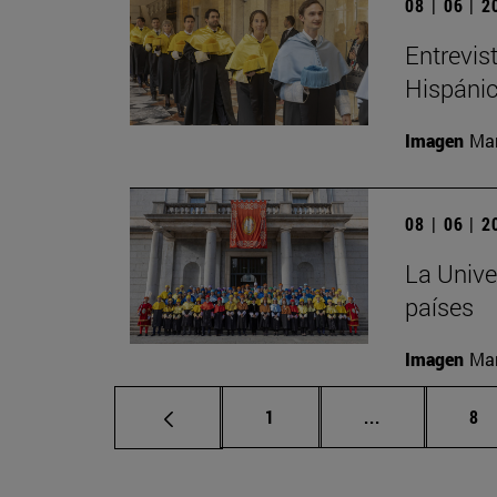
08 | 06 | 
Entrevis
Hispánic
Imagen
Man
08 | 06 | 
La Unive
países
Imagen
Man
Página
Páginas inter
Pá
1
...
8