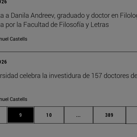
2026
ta a Danila Andreev, graduado y doctor en Filolo
a por la Facultad de Filosofía y Letras
uel Castells
2026
rsidad celebra la investidura de 157 doctores d
uel Castells
medias Use TAB para desplazarse.
gina
Página
Página
Páginas intermedias Use
Página
9
10
...
389