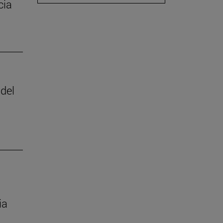
cia
 del
ia