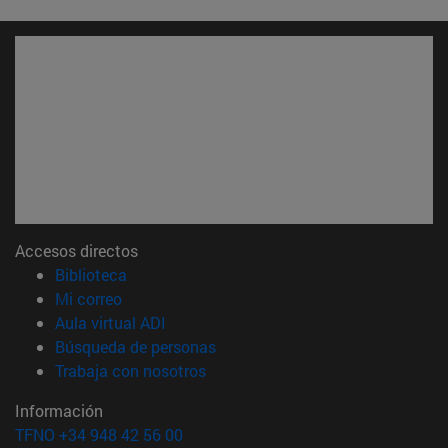
Accesos directos
(abre en nueva ventana)
Biblioteca
(abre en nueva ventana)
Mi correo
(abre en nueva ventana)
Aula virtual ADI
(abre en nueva ventana)
Búsqueda de personas
(abre en nueva ventana)
Trabaja con nosotros
Información
TFNO +34 948 42 56 00