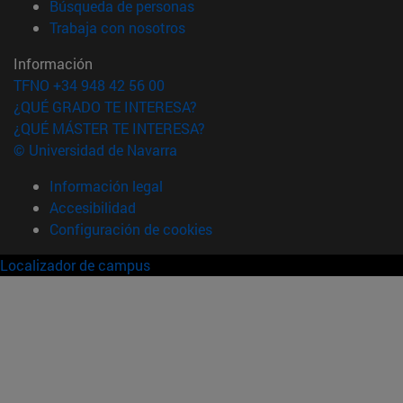
(abre en nueva ventana)
Búsqueda de personas
(abre en nueva ventana)
Trabaja con nosotros
Información
TFNO +34 948 42 56 00
¿QUÉ GRADO TE INTERESA?
¿QUÉ MÁSTER TE INTERESA?
© Universidad de Navarra
Información legal
Accesibilidad
Configuración de cookies
Localizador de campus