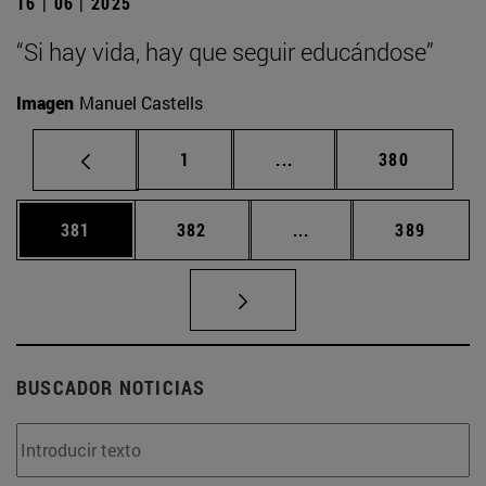
16 | 06 | 2025
“Si hay vida, hay que seguir educándose”
Imagen
Manuel Castells
Página
Páginas intermedias Us
Página
1
...
380
Página
Página
Páginas intermedias 
Página
381
382
...
389
BUSCADOR NOTICIAS