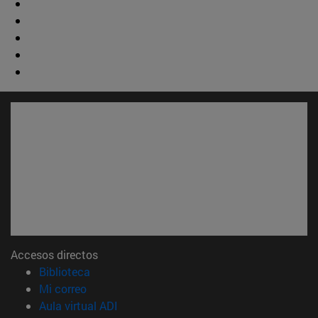
Accesos directos
(abre en nueva ventana)
Biblioteca
(abre en nueva ventana)
Mi correo
(abre en nueva ventana)
Aula virtual ADI