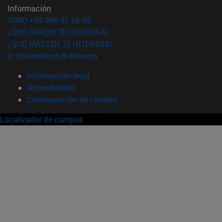
Información
TFNO +34 948 42 56 00
¿QUÉ GRADO TE INTERESA?
¿QUÉ MÁSTER TE INTERESA?
© Universidad de Navarra
Información legal
Accesibilidad
Configuración de cookies
Localizador de campus