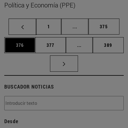
Política y Economía (PPE)
Página
Páginas intermedias Us
Página
1
...
375
Página
Página
Páginas intermedias 
Página
376
377
...
389
BUSCADOR NOTICIAS
Desde