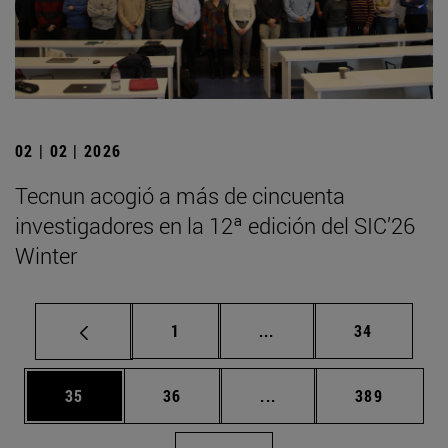
02 | 02 | 2026
Tecnun acogió a más de cincuenta
investigadores en la 12ª edición del SIC’26
Winter
Página
Páginas intermedias Us
Página
1
...
34
Página
Página
Páginas intermedias U
Página
35
36
...
389