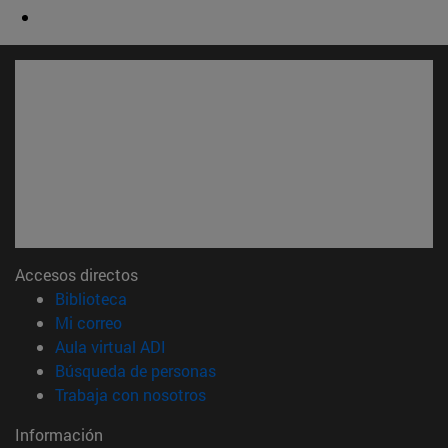
Accesos directos
(abre en nueva ventana)
Biblioteca
(abre en nueva ventana)
Mi correo
(abre en nueva ventana)
Aula virtual ADI
(abre en nueva ventana)
Búsqueda de personas
(abre en nueva ventana)
Trabaja con nosotros
Información