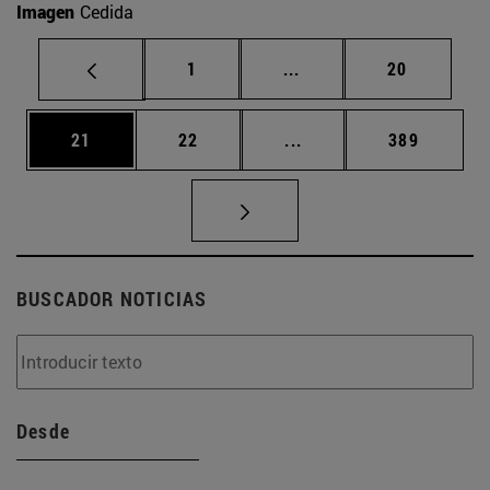
Imagen
Cedida
Página
Páginas intermedias Us
Página
1
...
20
Página
Página
Páginas intermedias U
Página
21
22
...
389
BUSCADOR NOTICIAS
Desde