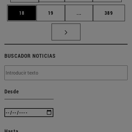
Página
Página
Páginas intermedias U
Página
18
19
...
389
BUSCADOR NOTICIAS
Desde
Hasta