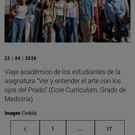
23 | 04 | 2026
Viaje académico de los estudiantes de la
asignatura “Ver y entender el arte con los
ojos del Prado” (Core Curriculum, Grado de
Medicina)
Imagen
Cedida
Página
Páginas intermedias Us
Página
1
...
17