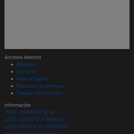
Accesos directos
(abre en nueva ventana)
Biblioteca
(abre en nueva ventana)
Mi correo
(abre en nueva ventana)
Aula virtual ADI
(abre en nueva ventana)
Búsqueda de personas
(abre en nueva ventana)
Trabaja con nosotros
Información
TFNO +34 948 42 56 00
¿QUÉ GRADO TE INTERESA?
¿QUÉ MÁSTER TE INTERESA?
© Universidad de Navarra