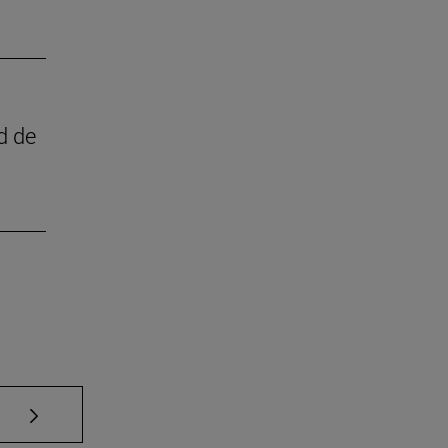
d de
Use TAB para desplazarse.