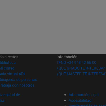
os directos
Información
(abre en nueva ventana)
Biblioteca
TFNO +34 948 42 56 00
(abre en nueva ventana)
Mi correo
¿QUÉ GRADO TE INTERESA?
(abre en nueva ventana)
Aula virtual ADI
¿QUÉ MÁSTER TE INTERESA
(abre en nueva ventana)
Búsqueda de personas
(abre en nueva ventana)
Trabaja con nosotros
versidad de
Información legal
rra
Accesibilidad
Configuración de coo