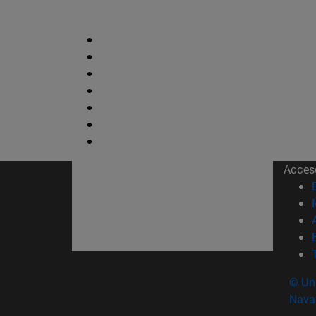
Acces
© Uni
Nava