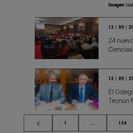
Imagen
Isa
13 | 09 | 
24 nuevo
Ciencias
13 | 09 | 
El Colegi
Tecnun f
Página
Páginas intermed
Págin
1
...
154