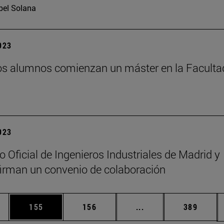
bel Solana
2023
s alumnos comienzan un máster en la Faculta
2023
o Oficial de Ingenieros Industriales de Madrid y
irman un convenio de colaboración
ias Use TAB para desplazarse.
a
Página
Página
Páginas intermedias 
Página
155
156
...
389