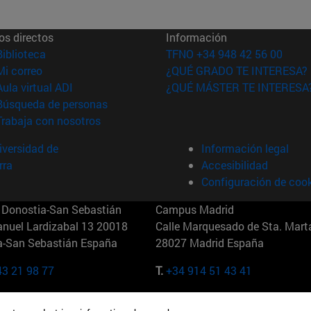
os directos
Información
(abre en nueva ventana)
Biblioteca
TFNO +34 948 42 56 00
(abre en nueva ventana)
Mi correo
¿QUÉ GRADO TE INTERESA?
(abre en nueva ventana)
Aula virtual ADI
¿QUÉ MÁSTER TE INTERESA
(abre en nueva ventana)
Búsqueda de personas
(abre en nueva ventana)
Trabaja con nosotros
versidad de
Información legal
rra
Accesibilidad
Configuración de coo
Donostia-San Sebastián
Campus Madrid
anuel Lardizabal 13 20018
Calle Marquesado de Sta. Marta
a-San Sebastián España
28027 Madrid España
43 21 98 77
T.
+34 914 51 43 41
Nueva York (IESE)
Campus Munich (IESE)