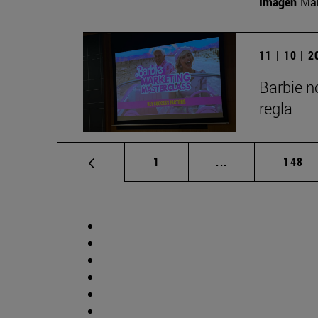
Imagen
Man
11 | 10 | 
Barbie n
regla
Página
Páginas intermed
Págin
1
...
148