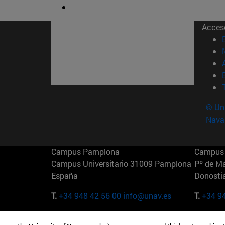
Acces
© Uni
Nava
Campus Pamplona
Campus 
Campus Universitario 31009 Pamplona
Pº de M
España
Donosti
T.
+34 948 42 56 00
info@unav.es
T.
+34 9
Campus Madrid (IESE)
Campus 