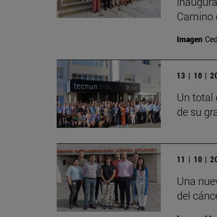
inaugura
Camino 
Imagen
Ced
13 | 10 | 
Un total
de su gr
11 | 10 | 
Una nuev
del cánc