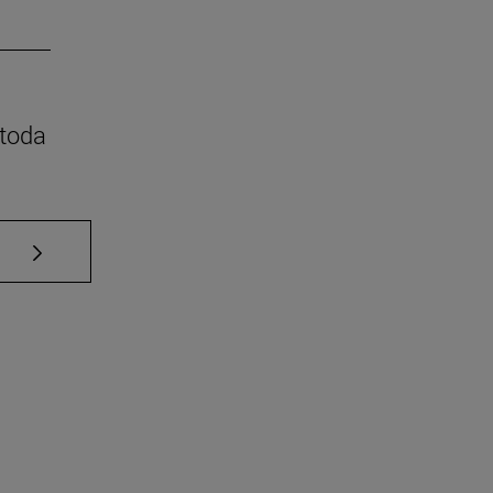
 toda
Use TAB para desplazarse.