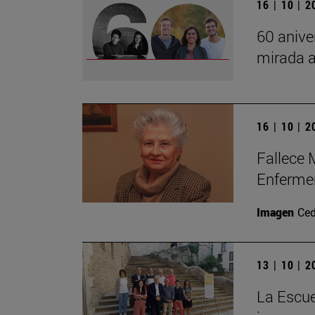
16 | 10 | 
60 anive
mirada a
16 | 10 | 
Fallece 
Enferme
Imagen
Ced
13 | 10 | 
La Escue