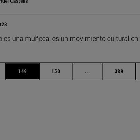
uel Castells
2023
o es una muñeca, es un movimiento cultural en
ias Use TAB para desplazarse.
a
Página
Página
Páginas intermedias 
Página
149
150
...
389