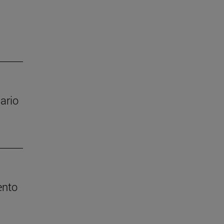
ario
ento