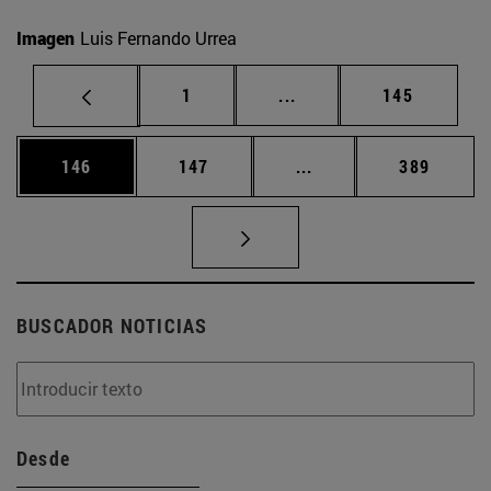
Imagen
Luis Fernando Urrea
Página
Páginas intermedias Us
Página
1
...
145
Página
Página
Páginas intermedias 
Página
146
147
...
389
BUSCADOR NOTICIAS
Desde