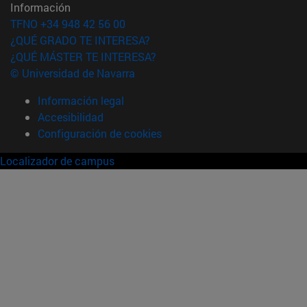
Información
TFNO +34 948 42 56 00
¿QUÉ GRADO TE INTERESA?
¿QUÉ MÁSTER TE INTERESA?
© Universidad de Navarra
Información legal
Accesibilidad
Configuración de cookies
Localizador de campus