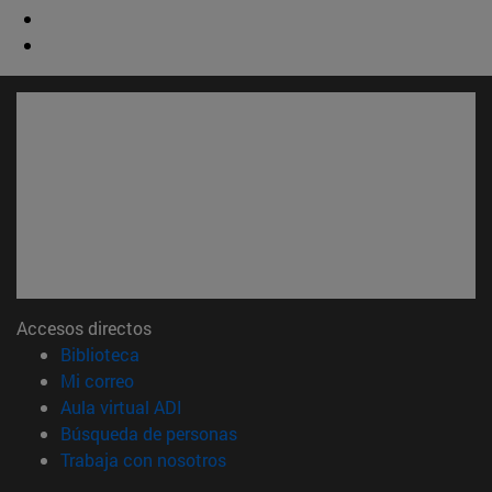
Accesos directos
(abre en nueva ventana)
Biblioteca
(abre en nueva ventana)
Mi correo
(abre en nueva ventana)
Aula virtual ADI
(abre en nueva ventana)
Búsqueda de personas
(abre en nueva ventana)
Trabaja con nosotros