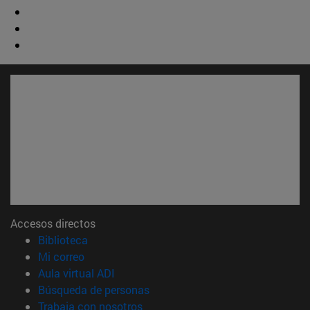
Accesos directos
(abre en nueva ventana)
Biblioteca
(abre en nueva ventana)
Mi correo
(abre en nueva ventana)
Aula virtual ADI
(abre en nueva ventana)
Búsqueda de personas
(abre en nueva ventana)
Trabaja con nosotros