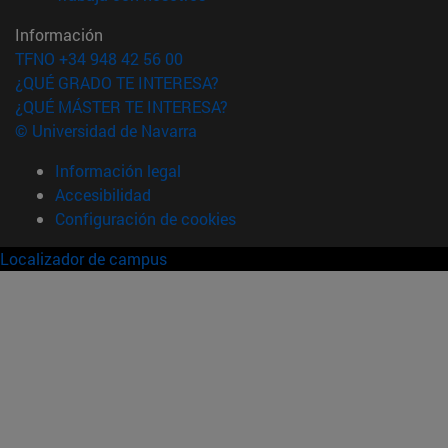
Información
TFNO +34 948 42 56 00
¿QUÉ GRADO TE INTERESA?
¿QUÉ MÁSTER TE INTERESA?
© Universidad de Navarra
Información legal
Accesibilidad
Configuración de cookies
Localizador de campus