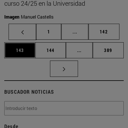
curso 24/25 en la Universidad
Imagen
Manuel Castells
Página
Páginas intermedias Us
Página
1
...
142
Página
Página
Páginas intermedias 
Página
143
144
...
389
BUSCADOR NOTICIAS
Desde