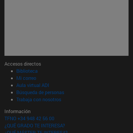
Accesos directos
(abre en nueva ventana)
Biblioteca
(abre en nueva ventana)
Mi correo
(abre en nueva ventana)
Aula virtual ADI
(abre en nueva ventana)
Búsqueda de personas
(abre en nueva ventana)
Trabaja con nosotros
Información
TFNO +34 948 42 56 00
¿QUÉ GRADO TE INTERESA?
¿QUÉ MÁSTER TE INTERESA?