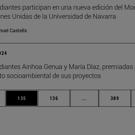
diantes participan en una nueva edición del Mo
nes Unidas de la Universidad de Navarra
uel Castells
2024
diantes Ainhoa Genua y María Díaz, premiadas 
to socioambiental de sus proyectos
ias Use TAB para desplazarse.
a
Página
Página
Páginas intermedias 
Página
135
136
...
389