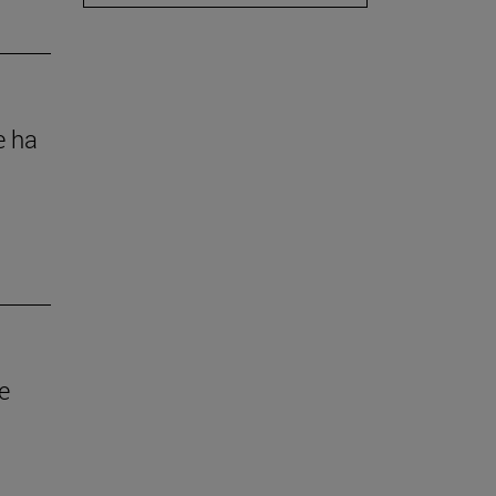
e ha
i
e