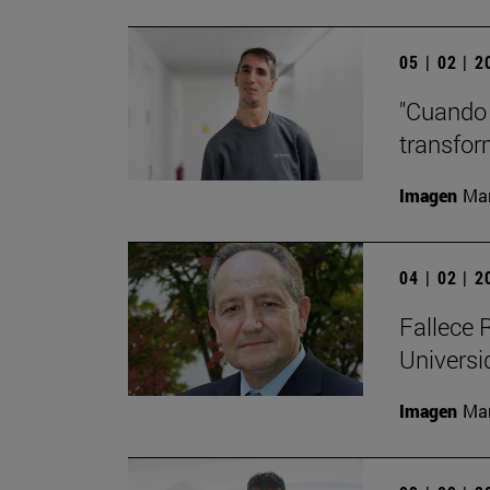
05 | 02 | 
"Cuando 
transfor
Imagen
Man
04 | 02 | 
Fallece R
Universi
Imagen
Man