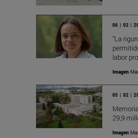
06 | 02 | 
"La rigu
permitid
labor pro
Imagen
Man
05 | 02 | 
Memoria 
29,9 mil
Imagen
Man