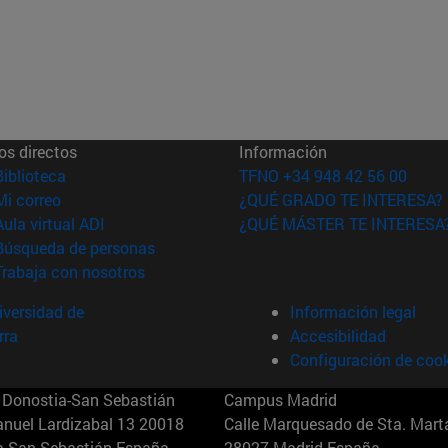
os directos
Información
(abre en nueva ventana)
Biblioteca
TFNO +34 948 42 56 00
(abre en nueva ventana)
Mi correo
¿QUÉ GRADO TE INTERESA?
(abre en nueva ventana)
Aula virtual ADI
¿QUÉ MÁSTER TE INTERESA
(abre en nueva ventana)
Búsqueda de personas
(abre en nueva ventana)
Trabaja con nosotros
versidad de
Información legal
rra
Accesibilidad
Configuración de coo
Donostia-San Sebastián
Campus Madrid
anuel Lardizabal 13 20018
Calle Marquesado de Sta. Marta
a-San Sebastián España
28027 Madrid España