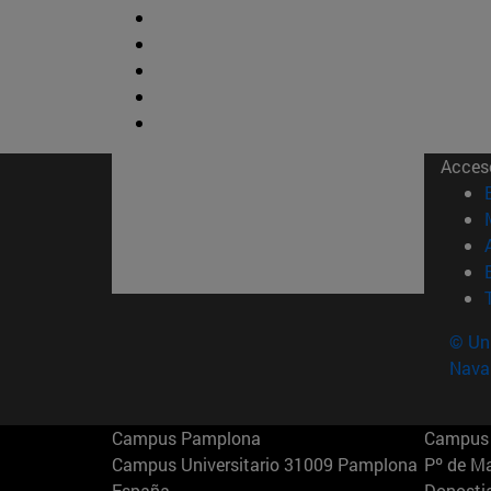
Acces
© Uni
Nava
Campus Pamplona
Campus 
Campus Universitario 31009 Pamplona
Pº de M
España
Donosti