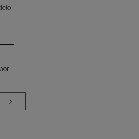
delo
por
Use TAB para desplazarse.