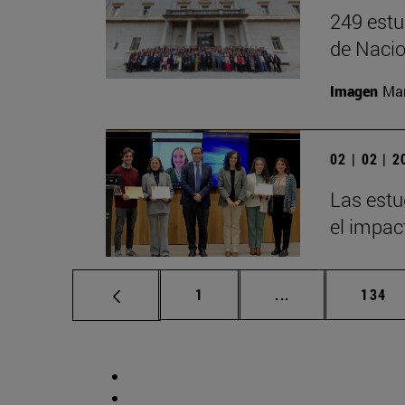
249 estu
de Nacio
Imagen
Man
02 | 02 | 
Las estu
el impac
Página
Páginas intermed
Págin
1
...
134