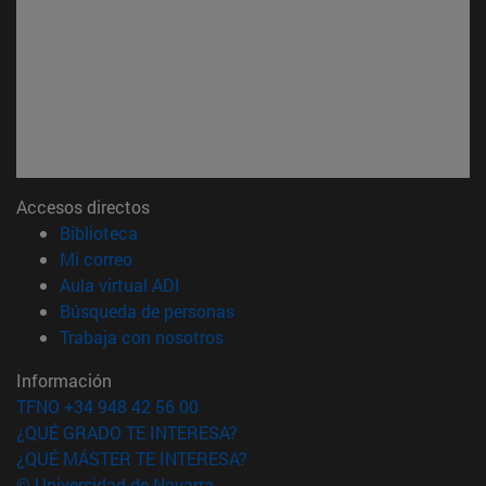
Accesos directos
(abre en nueva ventana)
Biblioteca
(abre en nueva ventana)
Mi correo
(abre en nueva ventana)
Aula virtual ADI
(abre en nueva ventana)
Búsqueda de personas
(abre en nueva ventana)
Trabaja con nosotros
Información
TFNO +34 948 42 56 00
¿QUÉ GRADO TE INTERESA?
¿QUÉ MÁSTER TE INTERESA?
© Universidad de Navarra