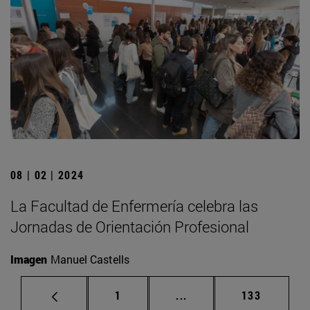
08 | 02 | 2024
La Facultad de Enfermería celebra las
Jornadas de Orientación Profesional
Imagen
Manuel Castells
Página
Páginas intermedias Us
Página
1
...
133