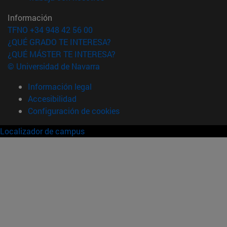
Información
TFNO +34 948 42 56 00
¿QUÉ GRADO TE INTERESA?
¿QUÉ MÁSTER TE INTERESA?
© Universidad de Navarra
Información legal
Accesibilidad
Configuración de cookies
Localizador de campus