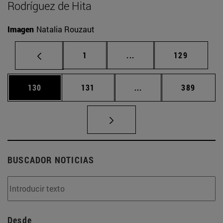
Rodríguez de Hita
Imagen
Natalia Rouzaut
Página
Páginas intermedias Us
Página
1
...
129
Página
Página
Páginas intermedias 
Página
130
131
...
389
BUSCADOR NOTICIAS
Desde