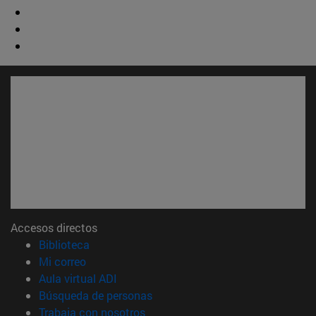
Accesos directos
(abre en nueva ventana)
Biblioteca
(abre en nueva ventana)
Mi correo
(abre en nueva ventana)
Aula virtual ADI
(abre en nueva ventana)
Búsqueda de personas
(abre en nueva ventana)
Trabaja con nosotros