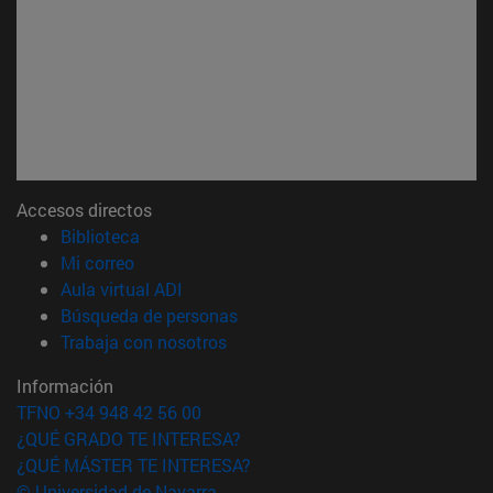
Accesos directos
(abre en nueva ventana)
Biblioteca
(abre en nueva ventana)
Mi correo
(abre en nueva ventana)
Aula virtual ADI
(abre en nueva ventana)
Búsqueda de personas
(abre en nueva ventana)
Trabaja con nosotros
Información
TFNO +34 948 42 56 00
¿QUÉ GRADO TE INTERESA?
¿QUÉ MÁSTER TE INTERESA?
© Universidad de Navarra