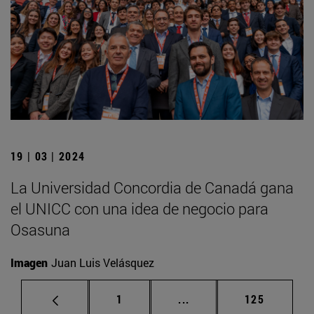
19 | 03 | 2024
La Universidad Concordia de Canadá gana
el UNICC con una idea de negocio para
Osasuna
Imagen
Juan Luis Velásquez
Página
Páginas intermedias Us
Página
1
...
125