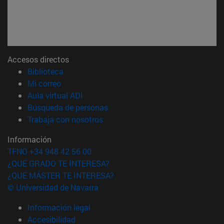
Accesos directos
(abre en nueva ventana)
Biblioteca
(abre en nueva ventana)
Mi correo
(abre en nueva ventana)
Aula virtual ADI
(abre en nueva ventana)
Búsqueda de personas
(abre en nueva ventana)
Trabaja con nosotros
Información
TFNO +34 948 42 56 00
¿QUÉ GRADO TE INTERESA?
¿QUÉ MÁSTER TE INTERESA?
© Universidad de Navarra
Información legal
Accesibilidad