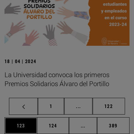
18 | 04 | 2024
La Universidad convoca los primeros
Premios Solidarios Álvaro del Portillo
Página
Páginas intermedias Us
Página
1
...
122
Página
Página
Páginas intermedias 
Página
123
124
...
389