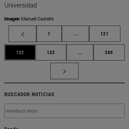
Universidad
Imagen
Manuel Castells
Página
Páginas intermedias Us
Página
1
...
121
Página
Página
Páginas intermedias 
Página
122
123
...
389
BUSCADOR NOTICIAS
Desde