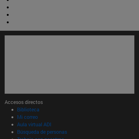
Accesos directos
(abre en nueva ventana)
Biblioteca
(abre en nueva ventana)
Mi correo
(abre en nueva ventana)
Aula virtual ADI
(abre en nueva ventana)
Búsqueda de personas
(abre en nueva ventana)