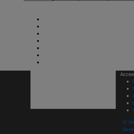
Acces
© Uni
Nava