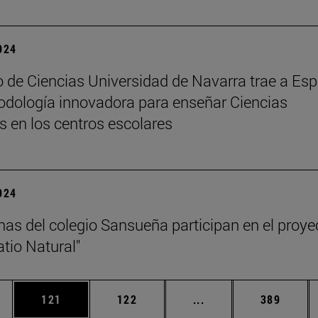
2024
 de Ciencias Universidad de Navarra trae a Es
dología innovadora para enseñar Ciencias
s en los centros escolares
2024
as del colegio Sansueña participan en el proye
atio Natural"
ias Use TAB para desplazarse.
a
Página
Página
Páginas intermedias 
Página
121
122
...
389