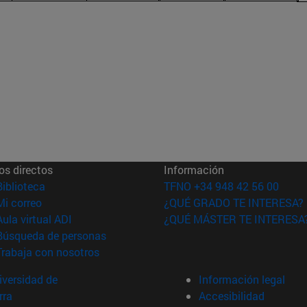
os directos
Información
(abre en nueva ventana)
Biblioteca
TFNO +34 948 42 56 00
(abre en nueva ventana)
Mi correo
¿QUÉ GRADO TE INTERESA?
(abre en nueva ventana)
Aula virtual ADI
¿QUÉ MÁSTER TE INTERESA
(abre en nueva ventana)
Búsqueda de personas
(abre en nueva ventana)
Trabaja con nosotros
versidad de
Información legal
rra
Accesibilidad