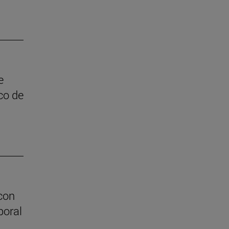
e
co de
 con
boral