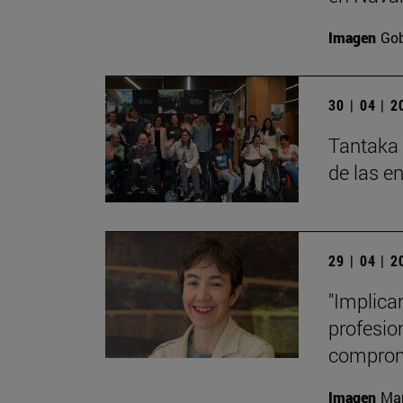
Imagen
Gob
30 | 04 | 
Tantaka 
de las e
29 | 04 | 
"Implica
profesio
comprom
Imagen
Man