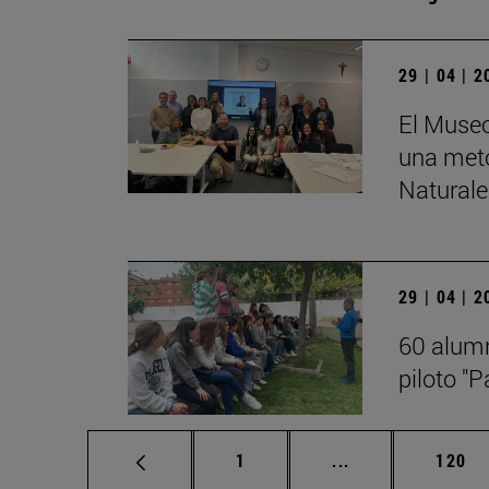
29 | 04 | 
El Museo
una meto
Naturale
29 | 04 | 
60 alumn
piloto "P
Página
Páginas intermed
Págin
1
...
120