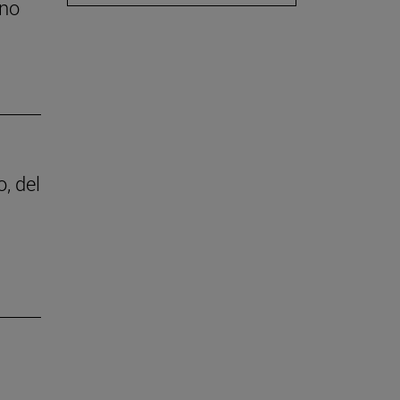
rno
, del