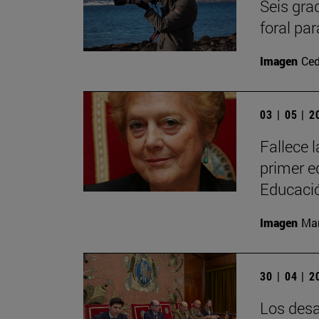
Seis gra
foral par
Imagen
Ced
03 | 05 | 
Fallece 
primer eq
Educaci
Imagen
Man
30 | 04 | 
Los desa