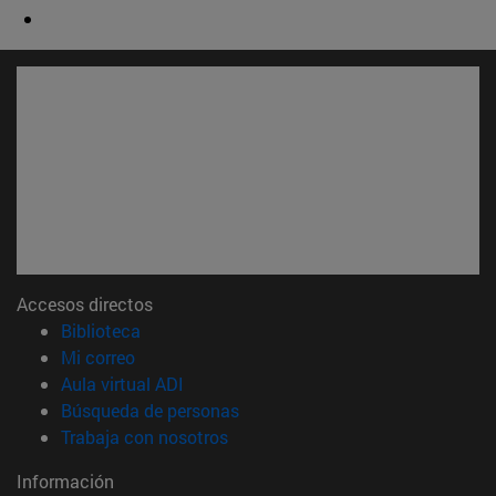
Accesos directos
(abre en nueva ventana)
Biblioteca
(abre en nueva ventana)
Mi correo
(abre en nueva ventana)
Aula virtual ADI
(abre en nueva ventana)
Búsqueda de personas
(abre en nueva ventana)
Trabaja con nosotros
Información