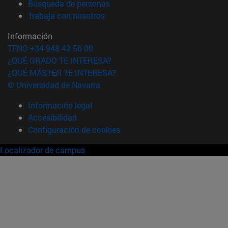
(abre en nueva ventana)
Búsqueda de personas
(abre en nueva ventana)
Trabaja con nosotros
Información
TFNO +34 948 42 56 00
¿QUÉ GRADO TE INTERESA?
¿QUÉ MÁSTER TE INTERESA?
© Universidad de Navarra
Información legal
Accesibilidad
Configuración de cookies
Localizador de campus