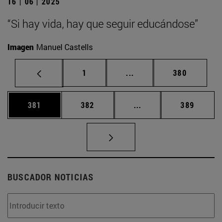
16 | 06 | 2025
“Si hay vida, hay que seguir educándose”
Imagen
Manuel Castells
Página
Páginas intermedias Us
Página
1
...
380
Página
Página
Páginas intermedias 
Página
381
382
...
389
BUSCADOR NOTICIAS