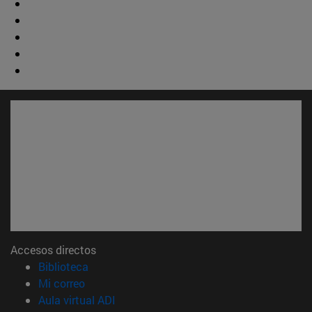
Accesos directos
(abre en nueva ventana)
Biblioteca
(abre en nueva ventana)
Mi correo
(abre en nueva ventana)
Aula virtual ADI