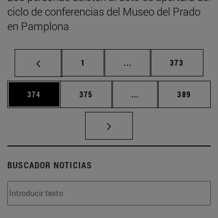
ciclo de conferencias del Museo del Prado
en Pamplona
Página
Páginas intermedias Us
Página
1
...
373
Página
Página
Páginas intermedias 
Página
374
375
...
389
BUSCADOR NOTICIAS