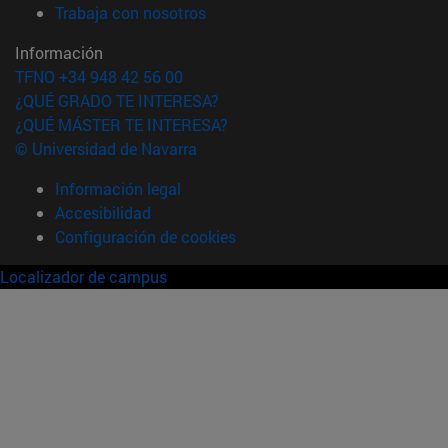
(abre en nueva ventana)
Trabaja con nosotros
Información
TFNO +34 948 42 56 00
¿QUÉ GRADO TE INTERESA?
¿QUÉ MÁSTER TE INTERESA?
© Universidad de Navarra
Información legal
Accesibilidad
Configuración de cookies
Localizador de campus