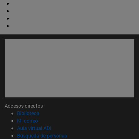
Accesos directos
(abre en nueva ventana)
Biblioteca
(abre en nueva ventana)
Mi correo
(abre en nueva ventana)
Aula virtual ADI
(abre en nueva ventana)
Búsqueda de personas