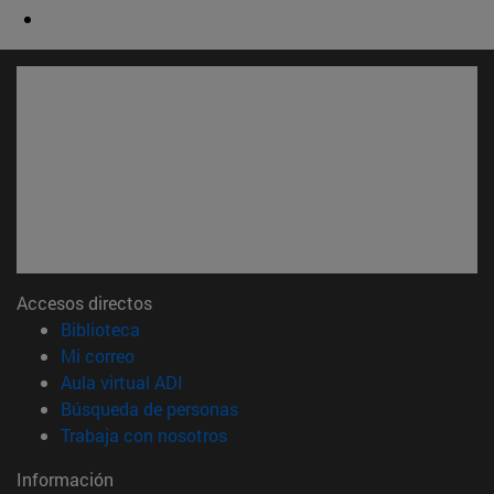
Accesos directos
(abre en nueva ventana)
Biblioteca
(abre en nueva ventana)
Mi correo
(abre en nueva ventana)
Aula virtual ADI
(abre en nueva ventana)
Búsqueda de personas
(abre en nueva ventana)
Trabaja con nosotros
Información