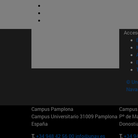
Acces
© Uni
Nava
Campus Pamplona
Campus 
Campus Universitario 31009 Pamplona
Pº de M
España
Donosti
T.
+34 948 42 56 00
info@unav.es
T.
+34 9