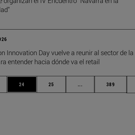
 organizan el IV Encuentro "Navarra en la
dad"
2026
on Innovation Day vuelve a reunir al sector de la
a entender hacia dónde va el retail
edias Use TAB para desplazarse.
ina
Página
Página
Páginas intermedias Us
Página
24
25
...
389