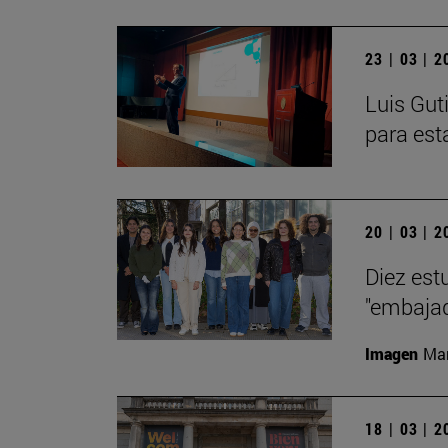
23 | 03 | 
Luis Gut
para est
20 | 03 | 
Diez est
"embajad
Imagen
Man
18 | 03 | 