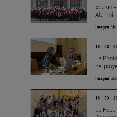
522 univ
Alumni
Imagen
Man
18 | 03 | 
La Ponti
del proy
Imagen
Ced
18 | 03 | 
La Facul