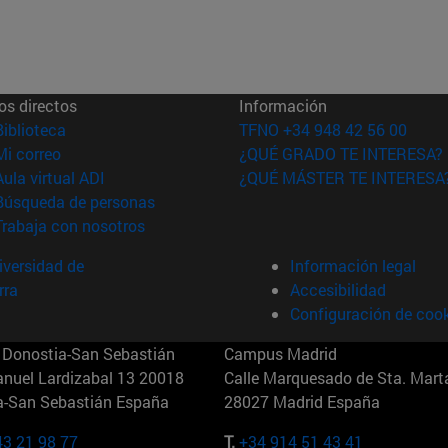
os directos
Información
(abre en nueva ventana)
Biblioteca
TFNO +34 948 42 56 00
(abre en nueva ventana)
Mi correo
¿QUÉ GRADO TE INTERESA?
(abre en nueva ventana)
Aula virtual ADI
¿QUÉ MÁSTER TE INTERESA
(abre en nueva ventana)
Búsqueda de personas
(abre en nueva ventana)
Trabaja con nosotros
versidad de
Información legal
rra
Accesibilidad
Configuración de coo
Donostia-San Sebastián
Campus Madrid
anuel Lardizabal 13 20018
Calle Marquesado de Sta. Marta
a-San Sebastián España
28027 Madrid España
43 21 98 77
T.
+34 914 51 43 41