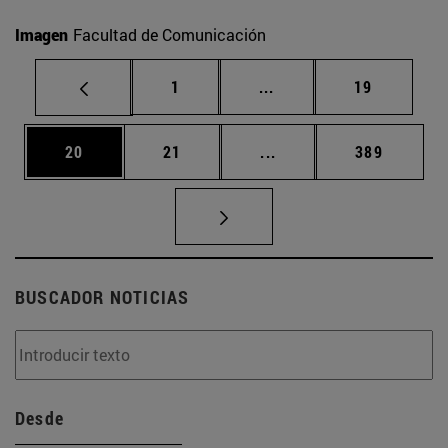
Imagen
Facultad de Comunicación
Página
Páginas intermedias Us
Página
1
...
19
Página
Página
Páginas intermedias U
Página
20
21
...
389
BUSCADOR NOTICIAS
Desde