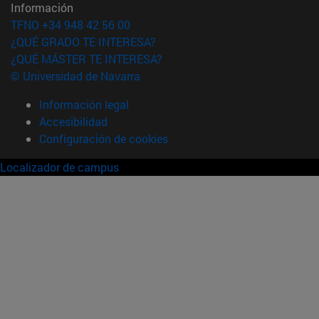
Información
TFNO +34 948 42 56 00
¿QUÉ GRADO TE INTERESA?
¿QUÉ MÁSTER TE INTERESA?
© Universidad de Navarra
Información legal
Accesibilidad
Configuración de cookies
Localizador de campus