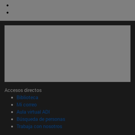
Accesos directos
(abre en nueva ventana)
Biblioteca
(abre en nueva ventana)
Mi correo
(abre en nueva ventana)
Aula virtual ADI
(abre en nueva ventana)
Búsqueda de personas
(abre en nueva ventana)
Trabaja con nosotros