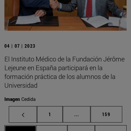
04 | 07 | 2023
El Instituto Médico de la Fundación Jérôme
Lejeune en España participará en la
formación práctica de los alumnos de la
Universidad
Imagen
Cedida
Página
Páginas intermedias Us
Página
1
...
159