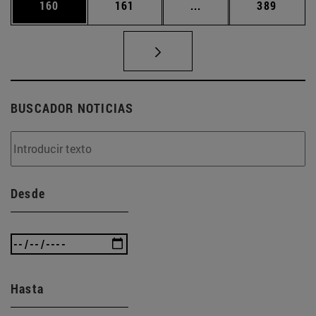
Página
Página
Páginas intermedias 
Página
160
161
...
389
BUSCADOR NOTICIAS
Desde
Hasta