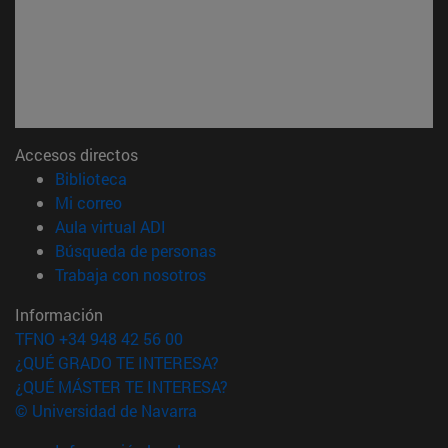
Accesos directos
(abre en nueva ventana)
Biblioteca
(abre en nueva ventana)
Mi correo
(abre en nueva ventana)
Aula virtual ADI
(abre en nueva ventana)
Búsqueda de personas
(abre en nueva ventana)
Trabaja con nosotros
Información
TFNO +34 948 42 56 00
¿QUÉ GRADO TE INTERESA?
¿QUÉ MÁSTER TE INTERESA?
© Universidad de Navarra