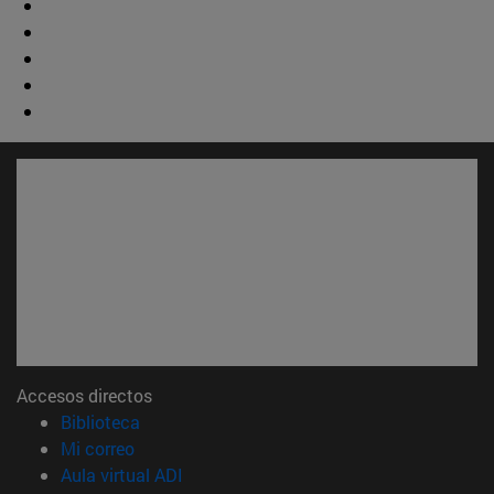
Accesos directos
(abre en nueva ventana)
Biblioteca
(abre en nueva ventana)
Mi correo
(abre en nueva ventana)
Aula virtual ADI