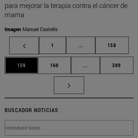
para mejorar la terapia contra el cáncer de
mama
Imagen
Manuel Castells
Página
Páginas intermedias Us
Página
1
...
158
Página
Página
Páginas intermedias 
Página
159
160
...
389
BUSCADOR NOTICIAS