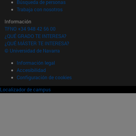
(abre en nueva ventana)
Búsqueda de personas
(abre en nueva ventana)
Trabaja con nosotros
Información
TFNO +34 948 42 56 00
¿QUÉ GRADO TE INTERESA?
¿QUÉ MÁSTER TE INTERESA?
© Universidad de Navarra
Información legal
Accesibilidad
Configuración de cookies
Localizador de campus