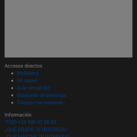
Accesos directos
(abre en nueva ventana)
Biblioteca
(abre en nueva ventana)
Mi correo
(abre en nueva ventana)
Aula virtual ADI
(abre en nueva ventana)
Búsqueda de personas
(abre en nueva ventana)
Trabaja con nosotros
Información
TFNO +34 948 42 56 00
¿QUÉ GRADO TE INTERESA?
¿QUÉ MÁSTER TE INTERESA?