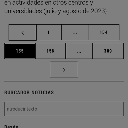
en actividades en otros centros y
universidades (julio y agosto de 2023)
Página
Páginas intermedias Us
Página
1
...
154
Página
Página
Páginas intermedias 
Página
155
156
...
389
BUSCADOR NOTICIAS
Desde