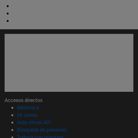
Accesos directos
(abre en nueva ventana)
Biblioteca
(abre en nueva ventana)
Mi correo
(abre en nueva ventana)
Aula virtual ADI
(abre en nueva ventana)
Búsqueda de personas
(abre en nueva ventana)
Trabaja con nosotros