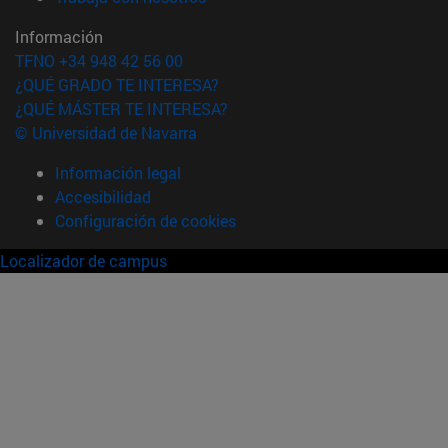
Información
TFNO +34 948 42 56 00
¿QUÉ GRADO TE INTERESA?
¿QUÉ MÁSTER TE INTERESA?
© Universidad de Navarra
Información legal
Accesibilidad
Configuración de cookies
Localizador de campus